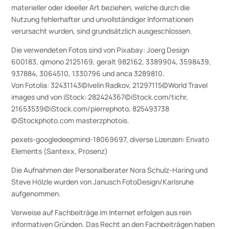
materieller oder ideeller Art beziehen, welche durch die
Nutzung fehlerhafter und unvollständiger Informationen
verursacht wurden, sind grundsätzlich ausgeschlossen.
Die verwendeten Fotos sind von Pixabay: Joerg Design
600183, qimono 2125169, geralt 982162, 3389904, 3598439,
937884, 3064510, 1330796 und anca 3289810.
Von Fotolia: 32431143©Ivelin Radkov, 21297115©World Travel
images und von iStock: 282424367©iStock.com/tichr,
21653539©iStock.com/pierrephoto, 825493738
©iStockphoto.com masterzphotois.
pexels-googledeepmind-18069697, diverse Lizenzen: Envato
Elements (Santexx, Prosenz)
Die Aufnahmen der Personalberater Nora Schulz-Haring und
Steve Hölzle wurden von Janusch FotoDesign/Karlsruhe
aufgenommen.
Verweise auf Fachbeiträge im Internet erfolgen aus rein
informativen Gründen. Das Recht an den Fachbeiträgen haben